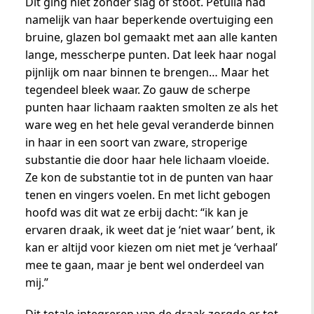
Dit ging niet zonder slag of stoot. Petulia had
namelijk van haar beperkende overtuiging een
bruine, glazen bol gemaakt met aan alle kanten
lange, messcherpe punten. Dat leek haar nogal
pijnlijk om naar binnen te brengen… Maar het
tegendeel bleek waar. Zo gauw de scherpe
punten haar lichaam raakten smolten ze als het
ware weg en het hele geval veranderde binnen
in haar in een soort van zware, stroperige
substantie die door haar hele lichaam vloeide.
Ze kon de substantie tot in de punten van haar
tenen en vingers voelen. En met licht gebogen
hoofd was dit wat ze erbij dacht: “ik kan je
ervaren draak, ik weet dat je ‘niet waar’ bent, ik
kan er altijd voor kiezen om niet met je ‘verhaal’
mee te gaan, maar je bent wel onderdeel van
mij.”
Dit totale integreren van de draak zorgde er tot