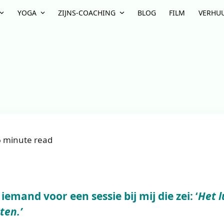
YOGA
ZIJNS-COACHING
BLOG
FILM
VERHU
6 minute read
emand voor een sessie bij mij die zei: ‘
Het l
ten.’