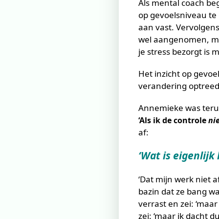
Als mental coach bege
op gevoelsniveau te 
aan vast. Vervolgens
wel aangenomen, maar
je stress bezorgt is 
Het inzicht op gevoe
verandering optreed.
Annemieke was terug
‘Als ik de controle
ni
af:
‘Wat is eigenlij
‘Dat mijn werk niet 
bazin dat ze bang wa
verrast en zei: ‘maa
zei: ‘maar ik dacht 