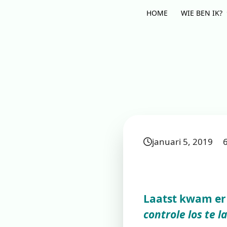
Skip
HOME
WIE BEN IK?
to
content
januari 5, 2019
Laatst kwam er i
controle los te la