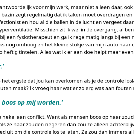
rantwoordelijk voor mijn werk, maar niet alleen daar, ook 
 bazin zegt regelmatig dat ik taken moet overdragen en
ctionist en hou al die ballen in de lucht en vergeet daarbi
perventilatie. Misschien zit ik wel in de overgang, al be
ij een fysiotherapeut en ga ik regelmatig langs bij een m
ks nog omhoog en het kleine stukje van mijn auto naar 
 heftig tintelen. Alles wat ik er aan doe helpt maar even
.’
 het ergste dat jou kan overkomen als je de controle loslaat
outen maak? Ik vroeg haar wat er zo erg was aan fouten
 boos op mij worden.’
ke hekel aan conflict. Want als mensen boos op haar zo
ls ze haar zouden negeren dan zou ze alleen achterblij
d uit om die controle los te laten. Ze zou dan immers al