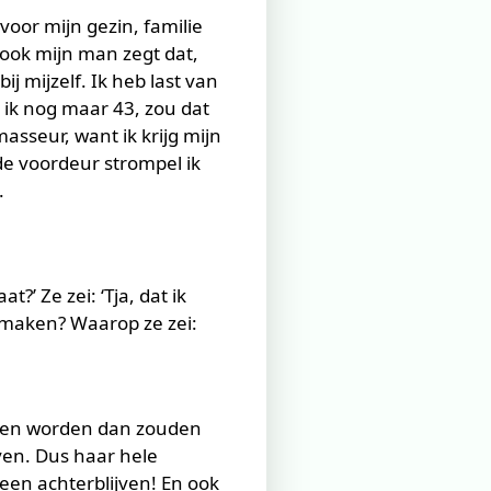
voor mijn gezin, familie
 ook mijn man zegt dat,
j mijzelf. Ik heb last van
n ik nog maar 43, zou dat
asseur, want ik krijg mijn
de voordeur strompel ik
.
?’ Ze zei: ‘Tja, dat ik
 maken? Waarop ze zei:
uden worden dan zouden
ven. Dus haar hele
leen achterblijven! En ook