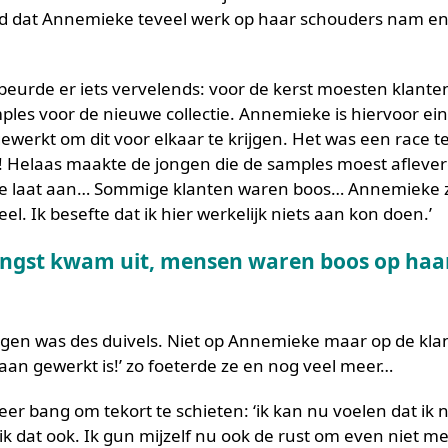
nd dat Annemieke teveel werk op haar schouders nam en da
eurde er iets vervelends: voor de kerst moesten klante
les voor de nieuwe collectie. Annemieke is hiervoor ei
ewerkt om dit voor elkaar te krijgen. Het was een race 
! Helaas maakte de jongen die de samples moest aflev
te laat aan… Sommige klanten waren boos… Annemieke ze
eel. Ik besefte dat ik hier werkelijk niets aan kon doen.’
angst kwam uit, mensen waren boos op haar
gen was des duivels. Niet op Annemieke maar op de kla
an gewerkt is!’ zo foeterde ze en nog veel meer…
er bang om tekort te schieten: ‘ik kan nu voelen dat ik
ik dat ook. Ik gun mijzelf nu ook de rust om even niet met