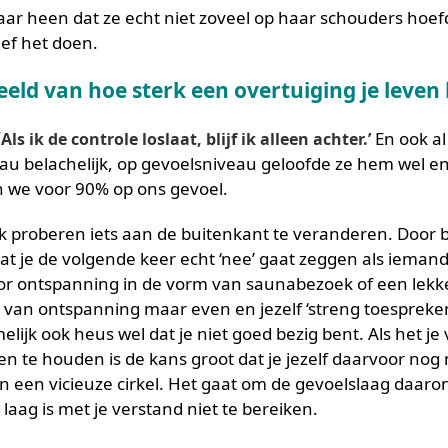
aar heen dat ze echt niet zoveel op haar schouders hoef
eef het doen.
eeld van hoe sterk een overtuiging je leven
‘
En ook al
Als ik de controle loslaat, blijf ik alleen achter.’
eau belachelijk, op gevoelsniveau geloofde ze hem wel e
 we voor 90% op ons gevoel.
jk proberen iets aan de buitenkant te veranderen. Door 
dat je de volgende keer echt ‘nee’ gaat zeggen als iemand
oor ontspanning in de vorm van saunabezoek of een lek
van ontspanning maar even en jezelf ‘streng toespreken’
melijk ook heus wel dat je niet goed bezig bent. Als het je
en te houden is de kans groot dat je jezelf daarvoor nog
in een vicieuze cirkel. Het gaat om de gevoelslaag daaro
laag is met je verstand niet te bereiken.