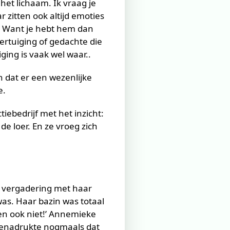
 het lichaam. Ik vraag je
 zitten ook altijd emoties
s? Want je hebt hem dan
ertuiging of gedachte die
ging is vaak wel waar..
n dat er een wezenlijke
e.
ebedrijf met het inzicht:
e loer. En ze vroeg zich
e vergadering met haar
was. Haar bazin was totaal
ten ook niet!’ Annemieke
n benadrukte nogmaals dat