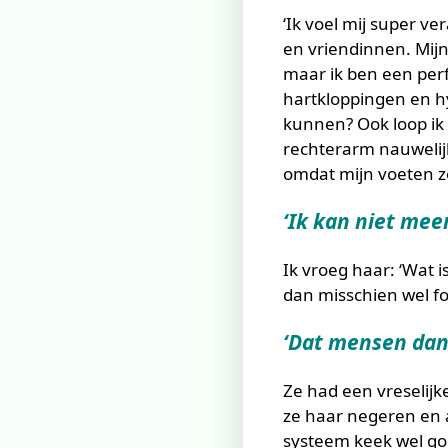
‘Ik voel mij super ve
en vriendinnen. Mijn
maar ik ben een perfe
hartkloppingen en hy
kunnen? Ook loop ik b
rechterarm nauwelij
omdat mijn voeten zo
‘Ik kan niet meer
Ik vroeg haar: ‘Wat is
dan misschien wel f
‘Dat mensen dan
Ze had een vreselij
ze haar negeren en a
systeem keek wel goe