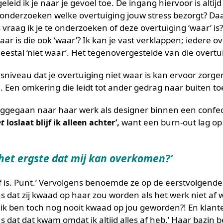
leid ik je naar je gevoel toe. De ingang hiervoor is altijd
onderzoeken welke overtuiging jouw stress bezorgt? Daar
 vraag ik je te onderzoeken of deze overtuiging ‘waar’ i
 is die ook ‘waar’? Ik kan je vast verklappen; iedere ov
meestal ‘niet waar’. Het tegenovergestelde van die overtui
lsniveau dat je overtuiging niet waar is kan ervoor zorge
 Een omkering die leidt tot ander gedrag naar buiten to
gegaan naar haar werk als designer binnen een confecti
,
want een burn-out lag op d
et
loslaat blijf ik alleen achter’
k het ergste dat mij kan overkomen?’
af is. Punt.’ Vervolgens benoemde ze op de eerstvolgend
s dat zij kwaad op haar zou worden als het werk niet af 
r ik ben toch nog nooit kwaad op jou geworden?! En klan
dus dat dat kwam omdat ik altijd alles af heb.’ Haar bazi