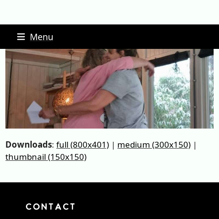
Skip
Menu
to
content
Downloads
:
full (800x401)
|
medium (300x150)
|
thumbnail (150x150)
CONTACT